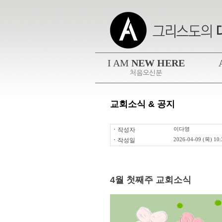
I AM
NEW HERE
처음오신분
교회소식 & 공지
ㆍ
작성자
이다영
ㆍ
작성일
2026-04-09 (목) 10:
4월 첫째주 교회소식