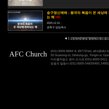
송구영신예배 - 왕국의 복음이 온 세상에
는 해
HD
2025.12.31
|
권혁구 담임목사
1
◀
[2]
[3]
[4]
[5]
[6]
[7]
[8]
[9]
[10]
[11]
[1
(031) 8005-8894~6, 8977(Fax), afcc@
AFC Church
50 Guseong-ro, Giheung-gu, Yongin-si,
미라클차일드 영어 도서관 (031) 8005-5412, 4차원
믿음의 말씀사 (031) 8005-5483/5493, 5485(Fax)