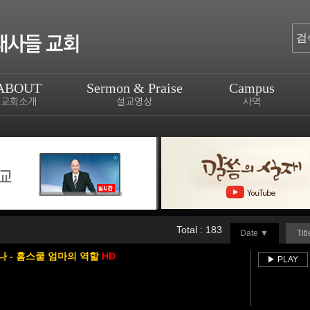
ABOUT
Sermon & Praise
Campus
교회소개
설교영상
사역
Total : 183
Date ▼
Tit
나 - 홈스쿨 엄마의 역할
HD
▶ PLAY