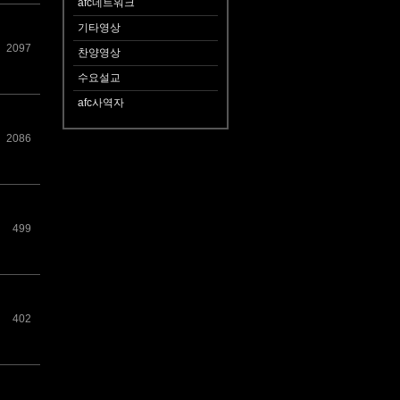
afc네트워크
기타영상
2097
찬양영상
수요설교
afc사역자
2086
499
402