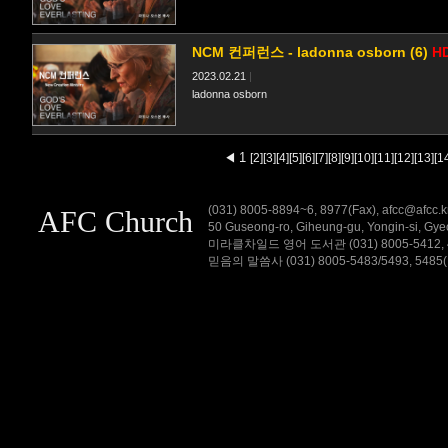
NCM 컨퍼런스 - ladonna osborn (6)
H
2023.02.21
|
ladonna osborn
1
◀
[2]
[3]
[4]
[5]
[6]
[7]
[8]
[9]
[10]
[11]
[12]
[13]
[1
(031) 8005-8894~6, 8977(Fax), afcc@
AFC Church
50 Guseong-ro, Giheung-gu, Yongin-si,
미라클차일드 영어 도서관 (031) 8005-5412, 4차원
믿음의 말씀사 (031) 8005-5483/5493, 5485(Fax)