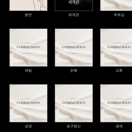
방언
세계관
부르심
재림
은혜
교회
성경
송구영신
권세