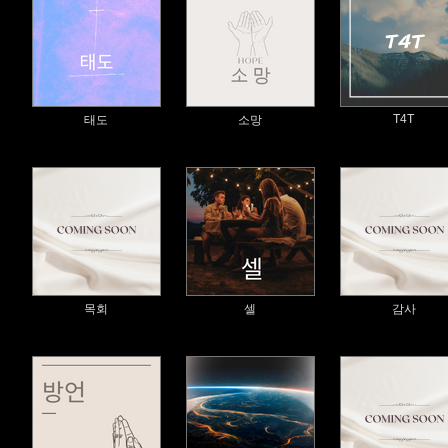
T4T
태도
소망
목회
셀
감사