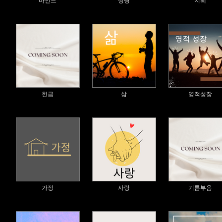
마인드
성령
지혜
헌금
삶
영적성장
가정
사랑
기름부음