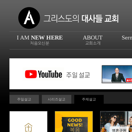
I AM
NEW HERE
ABOUT
Ser
처음오신분
교회소개
주일설교
시리즈설교
주제설교