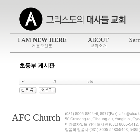
I AM
NEW HERE
ABOUT
Ser
처음오신분
교회소개
초등부 게시판
title
N
(031) 8005-8894~6, 8977(Fax), afcc@
AFC Church
50 Guseong-ro, Giheung-gu, Yongin-si,
미라클차일드 영어 도서관 (031) 8005-5412, 4차원
믿음의 말씀사 (031) 8005-5483/5493, 5485(Fax)